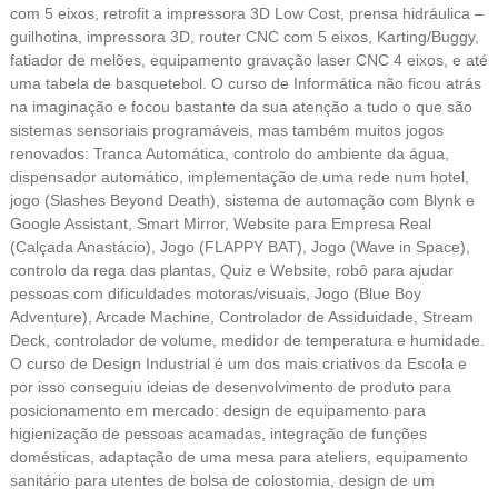
com 5 eixos, retrofit a impressora 3D Low Cost, prensa hidráulica –
guilhotina, impressora 3D, router CNC com 5 eixos, Karting/Buggy,
fatiador de melões, equipamento gravação laser CNC 4 eixos, e até
uma tabela de basquetebol. O curso de Informática não ficou atrás
na imaginação e focou bastante da sua atenção a tudo o que são
sistemas sensoriais programáveis, mas também muitos jogos
renovados: Tranca Automática, controlo do ambiente da água,
dispensador automático, implementação de uma rede num hotel,
jogo (Slashes Beyond Death), sistema de automação com Blynk e
Google Assistant, Smart Mirror, Website para Empresa Real
(Calçada Anastácio), Jogo (FLAPPY BAT), Jogo (Wave in Space),
controlo da rega das plantas, Quiz e Website, robô para ajudar
pessoas com dificuldades motoras/visuais, Jogo (Blue Boy
Adventure), Arcade Machine, Controlador de Assiduidade, Stream
Deck, controlador de volume, medidor de temperatura e humidade.
O curso de Design Industrial é um dos mais criativos da Escola e
por isso conseguiu ideias de desenvolvimento de produto para
posicionamento em mercado: design de equipamento para
higienização de pessoas acamadas, integração de funções
domésticas, adaptação de uma mesa para ateliers, equipamento
sanitário para utentes de bolsa de colostomia, design de um