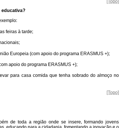
[Topo]
e educativa?
 exemplo:
s feiras à tarde;
nacionais;
 União Europeia (com apoio do programa ERASMUS +);
us (com apoio do programa ERASMUS +);
evar para casa comida que tenha sobrado do almoço no
[Topo]
bém de toda a região onde se insere, formando jovens
cas, educando para a cidadania, fomentando a inovação e o