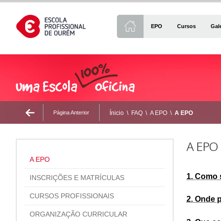
EPO
Cursos
Gal
Página Anterior
Ínicio
\
FAQ
\
A EPO
\
A EPO
A EPO
A EPO
1. Como 
INSCRIÇÕES E MATRÍCULAS
CURSOS PROFISSIONAIS
2. Onde 
ORGANIZAÇÃO CURRICULAR