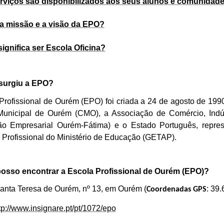
erviços são disponibilizados aos seus alunos e comunidad
 a missão e a visão da EPO?
significa ser Escola Oficina?
surgiu a EPO?
Profissional de Ourém (EPO) foi criada a 24 de agosto de 199
unicipal de Ourém (CMO), a Associação de Comércio, Indú
ão Empresarial
Ourém-Fátima
) e o Estado Português, repre
 e Profissional do Ministério de Educação (GETAP).
posso encontrar a Escola Profissional de Ourém (EPO)?
nta Teresa de Ourém, nº 13, em Ourém (
: 39
Coordenadas GPS
tp://www.insignare.pt/pt/1072/epo