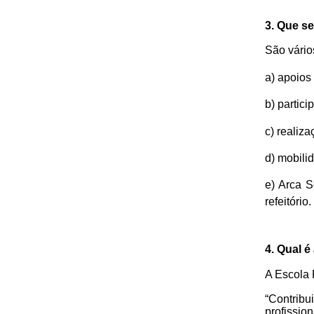
3. Que s
São vário
a)
apoios 
b)
partici
c)
realiza
d)
mobili
e) Arca S
refeitório.
4. Qual é
A Escola 
“Contrib
profissio