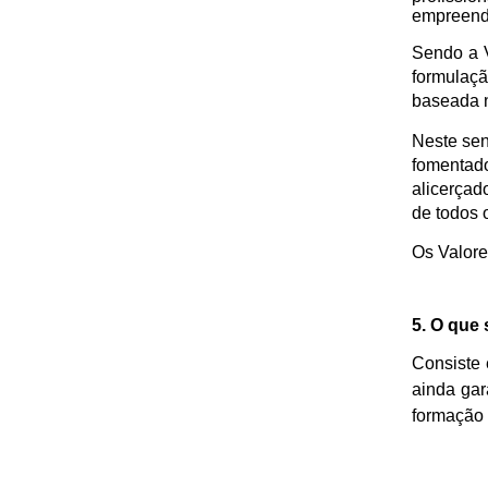
empreende
Sendo a V
formulaç
baseada n
Neste sen
fomentado
alicerçad
de todos 
Os Valore
5. O que 
Consiste 
ainda gar
formação 