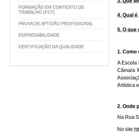
3. Que s
FORMAÇÃO EM CONTEXTO DE
TRABALHO (FCT)
4. Qual é
PROVA DE APTIDÃO PROFISSIONAL
5. O que 
EMPREGABILIDADE
CERTIFICAÇÃO DA QUALIDADE
1. Como 
A Escola 
Câmara M
Associaç
Artística
2. Onde 
Na Rua Sa
No
site
ht