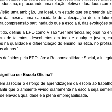
dorismo, e procurando uma relação efetiva e duradoura com o
isão uma ambição, um ideal, um estado que se pretende alc
ão da mesma uma capacidade de antecipação de um futuro d
a compreensão partilhada do que a escola é, das evoluções poss
tido, definiu a EPO como Visão “Ser referência regional no ens
ra de talentos, descobertos em todo e qualquer jovem, cap
os na qualidade e diferenciação do ensino, na ética, no profis
os alunos.”
s definidos pela EPO são: a Responsabilidade Social, a Integr
significa ser Escola Oficina?
em associar o esforço de aprendizagem da escola ao trabalh
antir que o ambiente vivido diariamente na escola seja seme
de elevada qualidade e a plena empregabilidade.