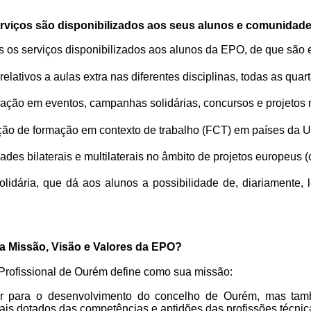
erviços são disponibilizados aos seus alunos e comunidad
s os serviços disponibilizados aos alunos da EPO, de que são
relativos a
aulas extra nas diferentes disciplinas, todas as quarta
pação
em eventos, campanhas solidárias, concursos e projetos 
ção
de formação em contexto de trabalho (FCT) em países da
dades
bilaterais e multilaterais no âmbito de projetos europe
olidária, que dá aos alunos a possibilidade de, diariamente
,
l
 a Missão, Visão e Valores da EPO?
Profissional de Ourém define como sua missão:
uir para o desenvolvimento do concelho de Ourém, mas tam
nais dotados das competências e aptidões das profissões técni