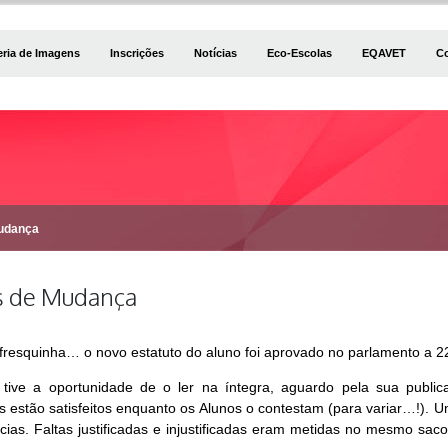
eria de Imagens
Inscrições
Notícias
Eco-Escolas
EQAVET
C
udança
s de Mudança
é fresquinha… o novo estatuto do aluno foi aprovado no parlamento a 2
tive a oportunidade de o ler na íntegra, aguardo pela sua publi
s estão satisfeitos enquanto os Alunos o contestam (para variar…!). U
ias. Faltas justificadas e injustificadas eram metidas no mesmo sa