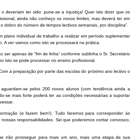
 deveriam ter sido: pune-se a injustiça! Quer isto dizer que os
rofissional, ainda não conheço os novos limites, mas deverá ter em
 dobro do número de tempos lectivos semanais, por disciplina”.
m plano individual de trabalho a realizar em período suplementar
o. A ver vamos como isto se processará na prática.
ão ser apenas de “
fim de linha
” conforme sublinha o Sr. Secretário
isto se pode processar no ensino profissional.
 Com a preparação por parte das escolas do próximo ano lectivo o
aguardam-se pelos 200 novos alunos (com tendência ainda a
ndo-se mais forte poderá ter as condições necessárias a suportar
vessar.
 formação (e fazem bem!). Tudo faremos para corresponder às
 nossas responsabilidades. Sei que poderemos contar convosco,
ue irão prosseguir para mais um ano, mais uma etapa da sua