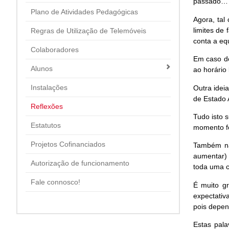
passado…
Plano de Atividades Pedagógicas
Agora, tal
limites de 
Regras de Utilização de Telemóveis
conta a eq
Colaboradores
Em caso de
Alunos
ao horário 
Instalações
Outra ideia
de Estado 
Reflexões
Tudo isto 
Estatutos
momento fo
Projetos Cofinanciados
Também na
aumentar) 
Autorização de funcionamento
toda uma c
Fale connosco!
É muito g
expectativ
pois depen
Estas pal