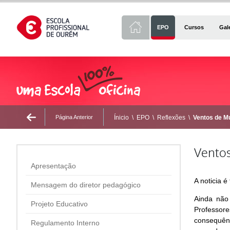
EPO
Cursos
Gal
Página Anterior
Ínicio
\
EPO
\
Reflexões
\
Ventos de M
Vento
Apresentação
A noticia 
Mensagem do diretor pedagógico
Ainda não 
Projeto Educativo
Professore
consequênc
Regulamento Interno