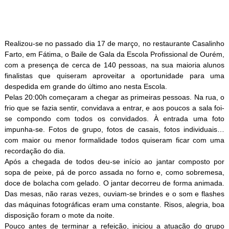
Realizou-se no passado dia 17 de março, no restaurante Casalinho
Farto, em Fátima, o Baile de Gala da Escola Profissional de Ourém,
com a presença de cerca de 140 pessoas, na sua maioria alunos
finalistas que quiseram aproveitar a oportunidade para uma
despedida em grande do último ano nesta Escola.
Pelas 20:00h começaram a chegar as primeiras pessoas. Na rua, o
frio que se fazia sentir, convidava a entrar, e aos poucos a sala foi-
se compondo com todos os convidados. À entrada uma foto
impunha-se. Fotos de grupo, fotos de casais, fotos individuais…
com maior ou menor formalidade todos quiseram ficar com uma
recordação do dia.
Após a chegada de todos deu-se início ao jantar composto por
sopa de peixe, pá de porco assada no forno e, como sobremesa,
doce de bolacha com gelado. O jantar decorreu de forma animada.
Das mesas, não raras vezes, ouviam-se brindes e o som e flashes
das máquinas fotográficas eram uma constante. Risos, alegria, boa
disposição foram o mote da noite.
Pouco antes de terminar a refeição, iniciou a atuação do grupo