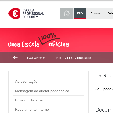
EPO
Cursos
Gal
Página Anterior
Ínicio
\
EPO
\
Estatutos
Estatu
Apresentação
Aqui pode 
Mensagem do diretor pedagógico
Projeto Educativo
Docum
Regulamento Interno