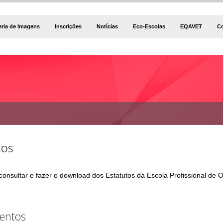
eria de Imagens
Inscrições
Notícias
Eco-Escolas
EQAVET
C
tos
consultar e fazer o download dos Estatutos da Escola Profissional de 
entos