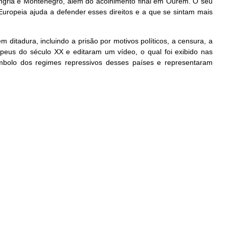
ungria e Montenegro, além do acolhimento final em Ourém. O seu
Europeia ajuda a defender esses direitos e a que se sintam mais
 ditadura, incluindo a prisão por motivos políticos, a censura, a
opeus do século XX e editaram um vídeo, o qual foi exibido nas
símbolo dos regimes repressivos desses países e representaram