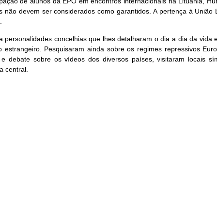
cipação de alunos da EPO em encontros internacionais na Lituânia, H
nos não devem ser considerados como garantidos. A pertença à União 
.
personalidades concelhias que lhes detalharam o dia a dia da vida em
o estrangeiro. Pesquisaram ainda sobre os regimes repressivos Eur
ão e debate sobre os vídeos dos diversos países, visitaram locais 
 central.