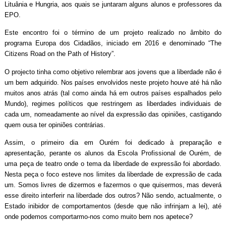
Lituânia e Hungria, aos quais se juntaram alguns alunos e professores da
EPO.
Este encontro foi o término de um projeto realizado no âmbito do
programa Europa dos Cidadãos, iniciado em 2016 e denominado “The
Citizens Road on the Path of History”.
O projecto tinha como objetivo relembrar aos jovens que a liberdade não é
um bem adquirido. Nos países envolvidos neste projeto houve até há não
muitos anos atrás (tal como ainda há em outros países espalhados pelo
Mundo), regimes políticos que restringem as liberdades individuais de
cada um, nomeadamente ao nível da expressão das opiniões, castigando
quem ousa ter opiniões contrárias.
Assim, o primeiro dia em Ourém foi dedicado à preparação e
apresentação, perante os alunos da Escola Profissional de Ourém, de
uma peça de teatro onde o tema da liberdade de expressão foi abordado.
Nesta peça o foco esteve nos limites da liberdade de expressão de cada
um. Somos livres de dizermos e fazermos o que quisermos, mas deverá
esse direito interferir na liberdade dos outros? Não sendo, actualmente, o
Estado inibidor de comportamentos (desde que não infrinjam a lei), até
onde podemos comportarmo-nos como muito bem nos apetece?