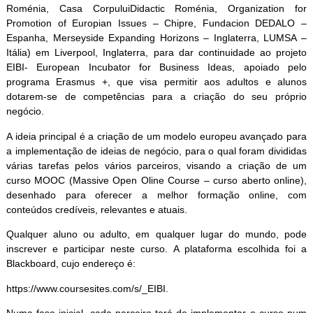
Roménia, Casa CorpuluiDidactic Roménia, Organization for
Promotion of Europian Issues – Chipre, Fundacion DEDALO –
Espanha, Merseyside Expanding Horizons – Inglaterra, LUMSA –
Itália) em Liverpool, Inglaterra, para dar continuidade ao projeto
EIBI- European Incubator for Business Ideas, apoiado pelo
programa Erasmus +, que visa permitir aos adultos e alunos
dotarem-se de competências para a criação do seu próprio
negócio.
A ideia principal é a criação de um modelo europeu avançado para
a implementação de ideias de negócio, para o qual foram divididas
várias tarefas pelos vários parceiros, visando a criação de um
curso MOOC (Massive Open Oline Course – curso aberto
online
),
desenhado para oferecer a melhor formação
online
, com
conteúdos credíveis, relevantes e atuais.
Qualquer aluno ou adulto, em qualquer lugar do mundo, pode
inscrever e participar neste curso. A plataforma escolhida foi a
Blackboard
, cujo endereço é:
https://www.coursesites.com/s/_EIBI.
Numa fase inicial, cada parceiro terá de implementar o curso num