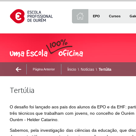
EPO
Cursos
Gal
Página Anterior
Ínicio
\
Notícias
\
Tertúlia
Tertúlia
O desafio foi lançado aos pais dos alunos da EPO e da EHF: partic
três técnicos que trabalham com jovens, no concelho de Ourém –
Ourém - Helder Catarino.
Sabemos, pela investigação das ciências da educação, que dis