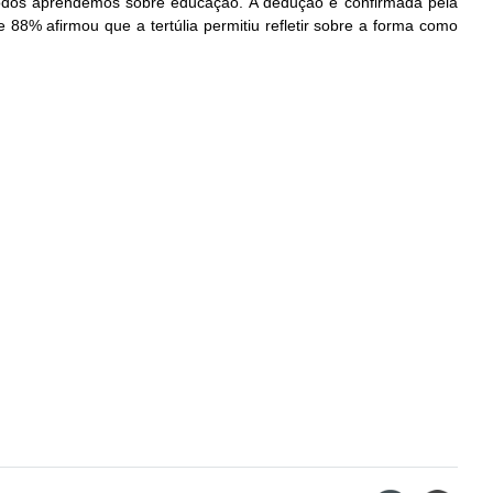
todos aprendemos sobre educação. A dedução é confirmada pela
 88% afirmou que a tertúlia permitiu refletir sobre a forma como