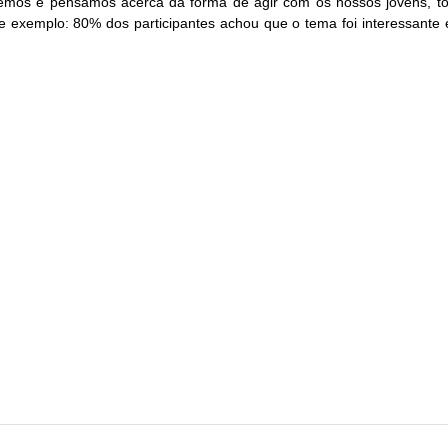
bemos e pensamos acerca da forma de agir com os nossos jovens, 
 e exemplo: 80% dos participantes achou que o tema foi interessante e