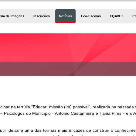
eria de Imagens
Inscrições
Notícias
Eco-Escolas
EQAVET
C
ipar na tertúlia "Educar: missão (im) possível", realizada na passada 
 Psicólogos do Município - António Castanheira e Tânia Pires - e o A
cutir ideias é uma das formas mais eficazes de construir o conheci