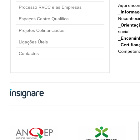
Aqui encon
Processo RVCC e as Empresas
_
Informaç
Reconhecim
Espaços Centro Qualifica
_
Orientaç
Projetos Cofinanciados
social;
_
Encaminh
Ligações Úteis
_
Certific
Competênc
Contactos