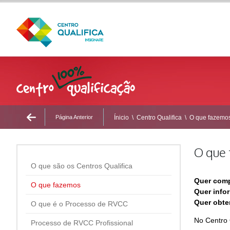
Página Anterior
Ínicio
\
Centro Qualifica
\
O que fazemo
O que
O que são os Centros Qualifica
Quer compl
O que fazemos
Quer info
Quer obter
O que é o Processo de RVCC
No Centro 
Processo de RVCC Profissional