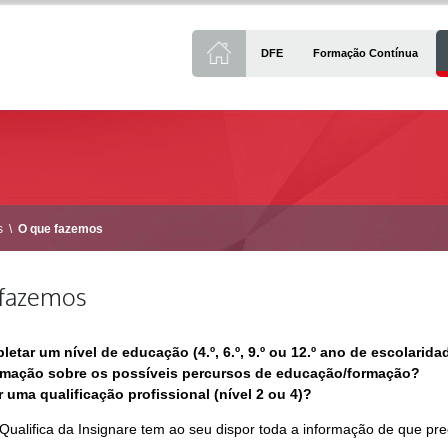
DFE
Formação Contínua
s
\
O que fazemos
 fazemos
etar um nível de educação (4.º, 6.º, 9.º ou 12.º ano de escolarida
rmação sobre os possíveis percursos de educação/formação?
 uma qualificação profissional (nível 2 ou 4)?
Qualifica da Insignare tem ao seu dispor toda a informação de que pre