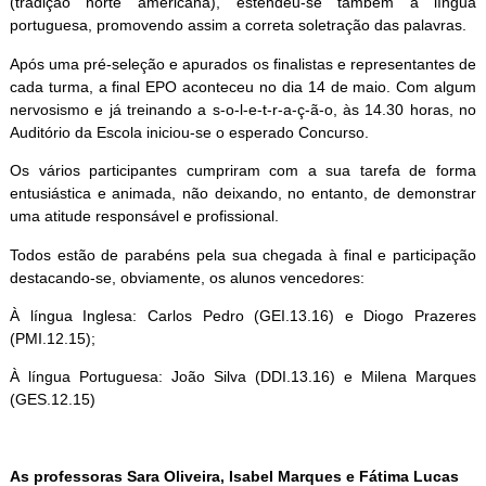
(tradição norte americana), estendeu-se também à língua
portuguesa, promovendo assim a correta soletração das palavras.
Após uma pré-seleção e apurados os finalistas e representantes de
cada turma, a final EPO aconteceu no dia 14 de maio. Com algum
nervosismo e já treinando a s-o-l-e-t-r-a-ç-ã-o, às 14.30 horas, no
Auditório da Escola iniciou-se o esperado Concurso.
Os vários participantes cumpriram com a sua tarefa de forma
entusiástica e animada, não deixando, no entanto, de demonstrar
uma atitude responsável e profissional.
Todos estão de parabéns pela sua chegada à final e participação
destacando-se, obviamente, os alunos vencedores:
À língua Inglesa: Carlos Pedro (GEI.13.16) e Diogo Prazeres
(PMI.12.15);
À língua Portuguesa: João Silva (DDI.13.16) e Milena Marques
(GES.12.15)
As professoras Sara Oliveira, Isabel Marques e Fátima Lucas