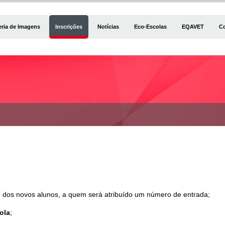
eria de Imagens
Inscrições
Notícias
Eco-Escolas
EQAVET
C
o
dos novos alunos, a quem será atribuído um número de entrada;
ola
;