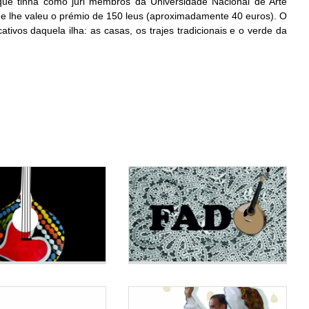
que tinha como júri membros da Universidade Nacional de Arte
que lhe valeu o prémio de 150 leus (aproximadamente 40 euros). O
ivos daquela ilha: as casas, os trajes tradicionais e o verde da