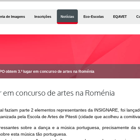
eria de Imagens
Inscrições
Notícias
Eco-Escolas
EQAVET
C
PO obtem 3.º lugar em concurso de artes na Roménia
r em concurso de artes na Roménia
l faziam parte 2 elementos representantes da INSIGNARE, foi lançado 
anizada pela Escola de Artes de Pitesti (cidade que acolheu a comiti
eressantes sobre a dança e a música portuguesa, precisamente da 
sobre esta música tão portuguesa.