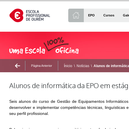
EPO
Cursos
Gal
Página Anterior
Ínicio
\
Notícias
\
Alunos de informátic
Alunos de informática da EPO em estági
Seis alunos do curso de Gestão de Equipamentos Informáticos es
desenvolver e implementar competências técnicas, linguísticas 
seu perfil profissional.