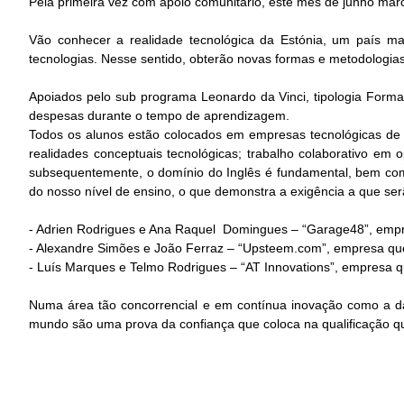
Pela primeira vez com apoio comunitário, este mês de junho marc
Vão conhecer a realidade tecnológica da Estónia, um país 
tecnologias. Nesse sentido, obterão novas formas e metodologias
Apoiados pelo sub programa Leonardo da Vinci, tipologia Formaç
despesas durante o tempo de aprendizagem.
Todos os alunos estão colocados em empresas tecnológicas de
realidades conceptuais tecnológicas; trabalho colaborativo em 
subsequentemente, o domínio do Inglês é fundamental, bem como
do nosso nível de ensino, o que demonstra a exigência a que se
- Adrien Rodrigues e Ana Raquel Domingues – “Garage48”, empresa
- Alexandre Simões e João Ferraz – “Upsteem.com”, empresa qu
- Luís Marques e Telmo Rodrigues – “AT Innovations”, empresa qu
Numa área tão concorrencial e em contínua inovação como a d
mundo são uma prova da confiança que coloca na qualificação q