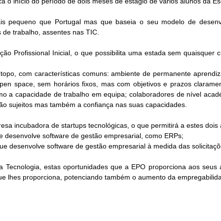
a o início do período de dois meses de estágio de vários alunos da Es
mais pequeno que Portugal mas que baseia o seu modelo de desen
 de trabalho, assentes nas TIC.
ão Profissional Inicial, o que possibilita uma estada sem quaisquer 
 topo, com características comuns: ambiente de permanente aprendi
open space, sem horários fixos, mas com objetivos e prazos claramen
 a capacidade de trabalho em equipa; colaboradores de nível acadé
rão sujeitos mas também a confiança nas suas capacidades.
 incubadora de startups tecnológicas, o que permitirá a estes dois a
e desenvolve software de gestão empresarial, como ERPs;
e desenvolve software de gestão empresarial à medida das solicitaçõe
a Tecnologia, estas oportunidades que a EPO proporciona aos seus 
ue lhes proporciona, potenciando também o aumento da empregabilid