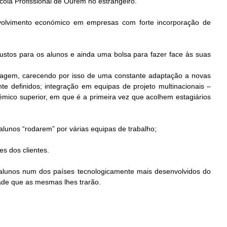
cola Profissional de Ourém no estrangeiro.
volvimento económico em empresas com forte incorporação de
custos para os alunos e ainda uma bolsa para fazer face às suas
zagem, carecendo por isso de uma constante adaptação a novas
te definidos; integração em equipas de projeto multinacionais –
mico superior, em que é a primeira vez que acolhem estagiários
lunos “rodarem” por várias equipas de trabalho;
s dos clientes.
alunos num dos países tecnologicamente mais desenvolvidos do
ade que as mesmas lhes trarão.