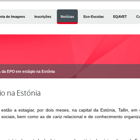
eria de Imagens
Inscrições
Notícias
Eco-Escolas
EQAVET
C
a da EPO em estágio na Estónia
o na Estónia
tão a estagiar, por dois meses, na capital da Estónia, Tallin, em 
e sociais, bem como as de cariz relacional e de conhecimento organi