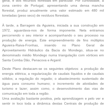
geral, e dos recursos florestais em particular. Por curiosidade, a
zona centro de Portugal, apresentando uma densa mancha
florestal, produz anualmente uma valor estimado em 480 mil
toneladas (peso seco) de resíduos florestais.
À tarde, a Barragem da Aguieira, iniciada a sua construção em
1972, aguardava-nos de forma imponente. Nela entramos
percorrendo o seu interior e acompanhando o seu processo na
produção de energia. Este empreendimento de fins múltiplos
Aguieira-Raiva-Fronhas, inserido no Plano Geral de
Aproveitamento Hidráulico da Bacia do Mondego, situa-se no
denominado médio Mondego numa triangulação com vórtices em
Santa Comba Dão, Penacova e Arganil.
Deste Plano destacam-se os seguintes objetivos: a produção de
energia elétrica; a regularização de caudais líquidos e de caudais
sólidos; a regulação do regadio; o abastecimento sustentado de
água para consumo humano; o incremento de atividades de
turismo e lazer; assim como, o desenvolvimento das vias de
comunicação em toda a região.
Uma avaliação bastante positiva, pela aprendizagem e pelo ver e
sentir in loco toda a dinâmica destas Centrais de produção de