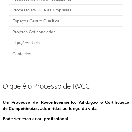
Processo RVCC e as Empresas
Espaços Centro Qualifica
Projetos Cofinanciados
Ligações Úteis
Contactos
O que é o Processo de RVCC
Um Processo de
R
econhecimento,
V
alidação e
C
ertificação
de
C
ompetências, adquiridas ao longo da vida
Pode ser escolar ou profissional