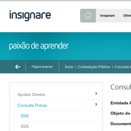
Insignare
Ofer
Página Anterior
Ínicio
\
Contratação Pública
\
Consulta 
Consul
Ajustes Diretos
Entidade 
Consulta Prévia
Objeto do
2026
Document
2025