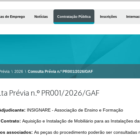
tas de Emprego
Notícias
Contratação Pública
Inscrições
Internac
Prévia
\
2026
\
Consulta Prévia n.º PR001/2026/GAF
ta Prévia n.º PR001/2026/GAF
Adjudicante:
INSIGNARE - Associação de Ensino e Formação
 Contrato:
Aquisição e Instalação de Mobiliário para as Instalações da
os associados:
As peças do procedimento poderão ser consultadas n